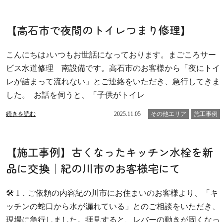
【高石市で夜間のトイレつまり修理】
こんにちは♪いつもお世話になっております。まごころサー
ビス水道修理 南設備です。高石市のお客様から「夜にトイ
レが詰まって流れない」とご連絡をいただき、急行してきま
した。 お話を伺うと、「子供がトイレ
続きを読む
2025.11.05
その他エリア
施工事例
【施工事例】古くなったキッチン水栓を新
品に交換｜紀の川市のお客様宅にて
🛠 1．ご依頼の内容紀の川市にお住まいのお客様より、「キ
ッチンの蛇口から水が漏れている」とのご相談をいただき、
現場に急行しました。拝見すると、レバーの動きが固くなっ