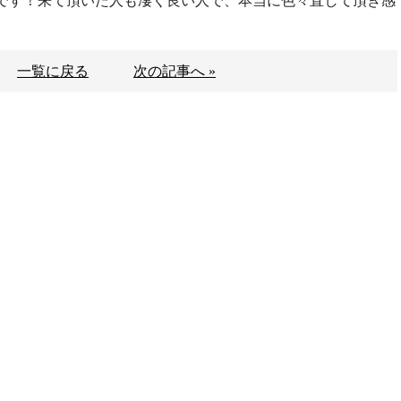
です！来て頂いた人も凄く良い人で、本当に色々直して頂き感
一覧に戻る
次の記事へ »